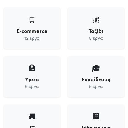
🛒
💰
E-commerce
Ταξίδι
12 έργα
8 έργα
🏥
🎓
Υγεία
Εκπαίδευση
6 έργα
5 έργα
🚚
🏢
IT
Μάρκετινγκ