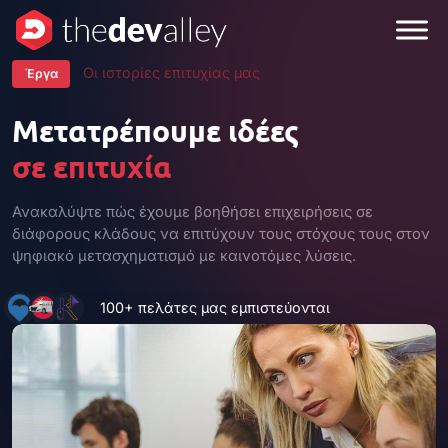
Μετάβαση
στο
περιεχόμενο
Οι ιστορίες επιτυχίας μας
Έργα
Μετατρέπουμε ιδέες
σε επιτυχία
Ανακαλύψτε πώς έχουμε βοηθήσει επιχειρήσεις σε
διάφορους κλάδους να επιτύχουν τους στόχους τους στον
ψηφιακό μετασχηματισμό με καινοτόμες λύσεις.
100+ πελάτες μας εμπιστεύονται