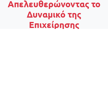
Απελευθερώνοντας το
Δυναμικό της
Επιχείρησης
μέσω Αρχιτεκτονικής
Cloud
Οι υπηρεσίες μας στον τομέα της Cloud Αρχιτεκτονικής
έχουν σχεδιαστεί για να αντιμετωπίζουν τις προκλήσεις της
επιχείρησής σας, προσφέροντας ευέλικτες, ασφαλείς και
οικονομικά αποδοτικές λύσεις που προάγουν την ανάπτυξη
και την καινοτομία.